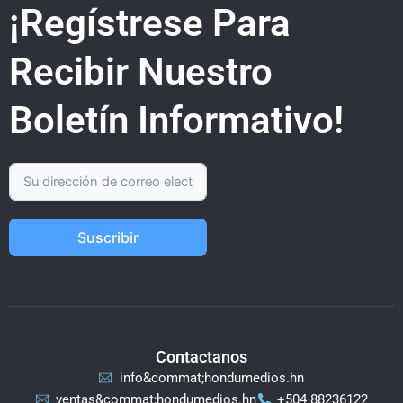
¡Regístrese Para
Recibir Nuestro
Boletín Informativo!
Suscribir
Contactanos
info&commat;hondumedios.hn
ventas&commat;hondumedios.hn
+504 88236122