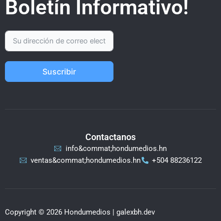
Boletín Informativo!
Suscribir
Contactanos
info&commat;hondumedios.hn
ventas&commat;hondumedios.hn
+504 88236122
Copyright © 2026 Hondumedios | galexbh.dev