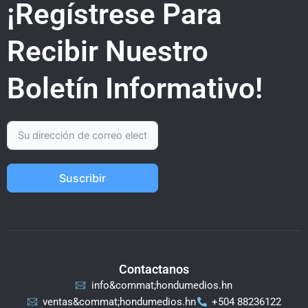
¡Regístrese Para
Recibir Nuestro
Boletín Informativo!
Suscribir
Contactanos
info&commat;hondumedios.hn
ventas&commat;hondumedios.hn
+504 88236122