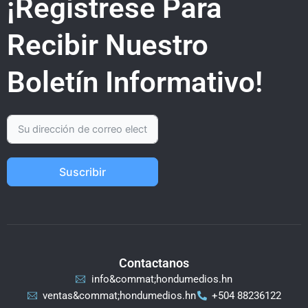
¡Regístrese Para
Recibir Nuestro
Boletín Informativo!
Suscribir
Contactanos
info&commat;hondumedios.hn
ventas&commat;hondumedios.hn
+504 88236122