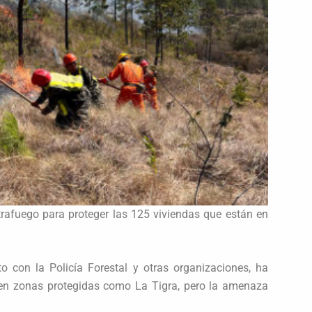
afuego para proteger las 125 viviendas que están en
nto con la Policía Forestal y otras organizaciones, ha
 en zonas protegidas como La Tigra, pero la amenaza