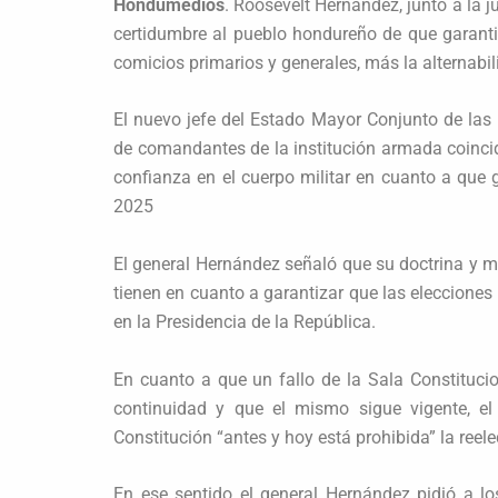
Hondumedios
. Roosevelt Hernández, junto a la 
certidumbre al pueblo hondureño de que garantiz
comicios primarios y generales, más la alternabi
El nuevo jefe del Estado Mayor Conjunto de las
de comandantes de la institución armada coinci
confianza en el cuerpo militar en cuanto a que g
2025
El general Hernández señaló que su doctrina y m
tienen en cuanto a garantizar que las eleccione
en la Presidencia de la República.
En cuanto a que un fallo de la Sala Constitucio
continuidad y que el mismo sigue vigente, el
Constitución “antes y hoy está prohibida” la reele
En ese sentido el general Hernández pidió a lo