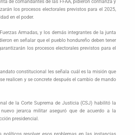
junta de comandantes de las FFAA, pidieron confianza y
arán los procesos electorales previstos para el 2025,
lidad en el poder.
 Fuerzas Armadas, y los demás integrantes de la junta
dieron en señalar que el pueblo hondureño deben tener
arantizarán los procesos electorales previstos para el
andato constitucional les señala cuál es la misión que
s se realicen y se concrete después el cambio de mando
nal de la Corte Suprema de Justicia (CSJ) habilitó la
 nuevo jerarca militar aseguró que de acuerdo a la
cción presidencial.
s políticos resolver esos problemas en las instancias