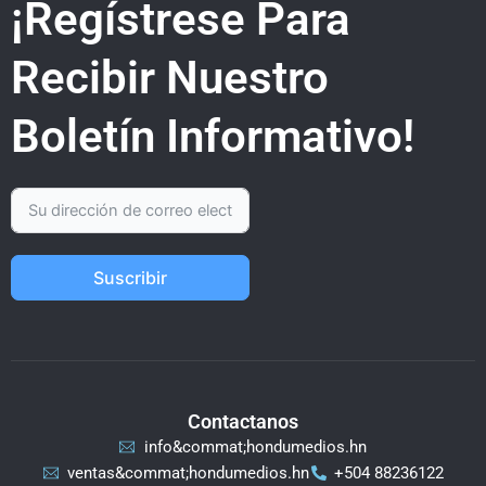
¡Regístrese Para
Recibir Nuestro
Boletín Informativo!
Suscribir
Contactanos
info&commat;hondumedios.hn
ventas&commat;hondumedios.hn
+504 88236122