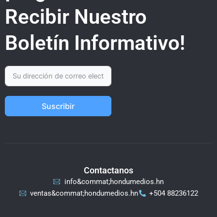
Recibir Nuestro
Boletín Informativo!
Suscribir
Contactanos
info&commat;hondumedios.hn
ventas&commat;hondumedios.hn
+504 88236122