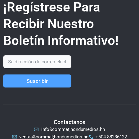
¡Regístrese Para
Recibir Nuestro
Boletín Informativo!
Suscribir
Contactanos
info&commat;hondumedios.hn
ventas&commat;hondumedios.hn
+504 88236122