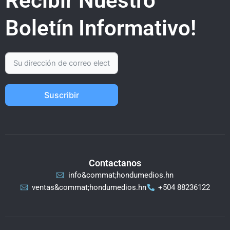
Recibir Nuestro
Boletín Informativo!
Suscribir
Contactanos
info&commat;hondumedios.hn
ventas&commat;hondumedios.hn
+504 88236122