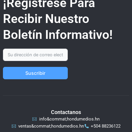
¡Regístrese Para
Recibir Nuestro
Boletín Informativo!
Suscribir
Contactanos
info&commat;hondumedios.hn
ventas&commat;hondumedios.hn
+504 88236122