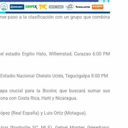
rimer paso a la clasificación con un grupo que combina
 el estadio Ergilio Hato, Willemstad, Curazao 6:00 PM
 Estadio Nacional Chelato Uclés, Tegucigalpa 8:00 PM
pa crucial para la Bicolor, que buscará sumar sus
ona con Costa Rica, Haití y Nicaragua.
 López (Real España) y Luis Ortiz (Motagua).
jar (Nashville SC, MLS), Getsel Montes (Herediano,