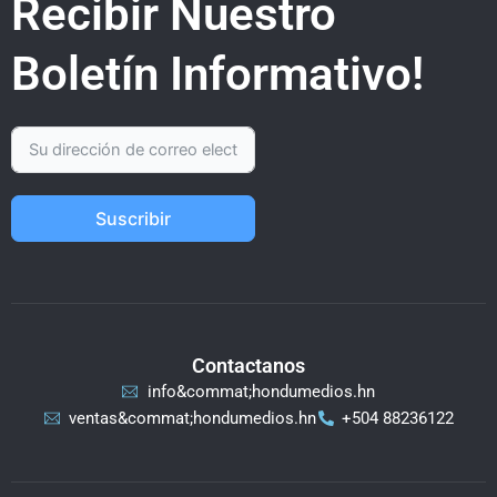
Recibir Nuestro
Boletín Informativo!
Suscribir
Contactanos
info&commat;hondumedios.hn
ventas&commat;hondumedios.hn
+504 88236122