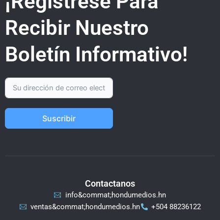
¡Regístrese Para
Recibir Nuestro
Boletín Informativo!
Suscribir
Contactanos
info&commat;hondumedios.hn
ventas&commat;hondumedios.hn
+504 88236122