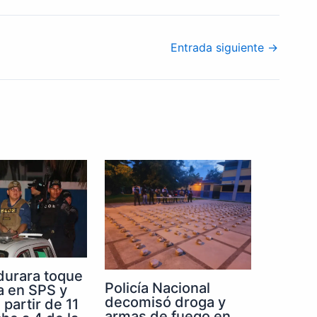
Entrada siguiente
→
durara toque
Policía Nacional
a en SPS y
decomisó droga y
partir de 11
armas de fuego en