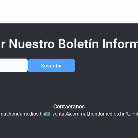
r Nuestro Boletín Inform
Suscribir
Contactanos
mat;hondumedios.hn
ventas&commat;hondumedios.hn
+5