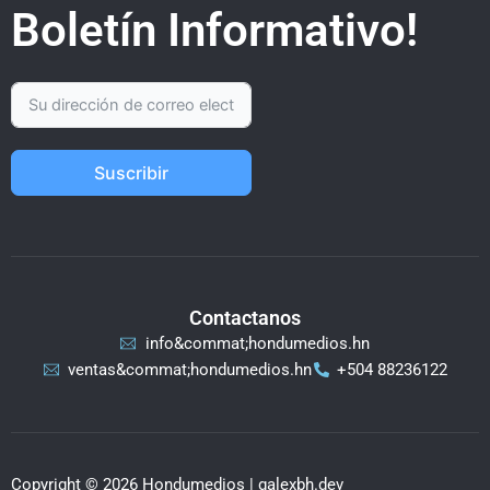
Boletín Informativo!
Suscribir
Contactanos
info&commat;hondumedios.hn
ventas&commat;hondumedios.hn
+504 88236122
Copyright © 2026 Hondumedios | galexbh.dev