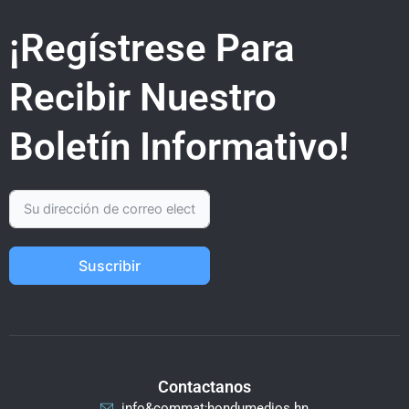
¡Regístrese Para
Recibir Nuestro
Boletín Informativo!
Suscribir
Contactanos
info&commat;hondumedios.hn