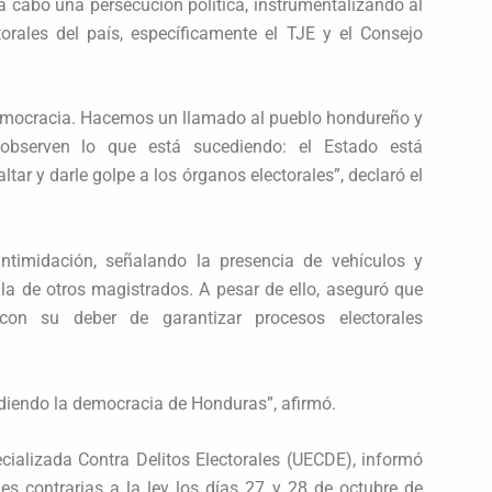
 a cabo una persecución política, instrumentalizando al
ctorales del país, específicamente el TJE y el Consejo
democracia. Hacemos un llamado al pueblo hondureño y
observen lo que está sucediendo: el Estado está
tar y darle golpe a los órganos electorales”, declaró el
intimidación, señalando la presencia de vehículos y
la de otros magistrados. A pesar de ello, aseguró que
on su deber de garantizar procesos electorales
diendo la democracia de Honduras”, afirmó.
ecializada Contra Delitos Electorales (UECDE), informó
es contrarias a la ley los días 27 y 28 de octubre de