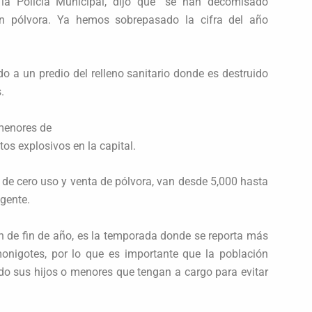
la Policía Municipal, dijo que “se han decomisado
n pólvora. Ya hemos sobrepasado la cifra del año
o a un predio del relleno sanitario donde es destruido
.
 menores de
os explosivos en la capital.
 de cero uso y venta de pólvora, van desde 5,000 hasta
gente.
ón de fin de año, es la temporada donde se reporta más
nigotes, por lo que es importante que la población
ndo sus hijos o menores que tengan a cargo para evitar