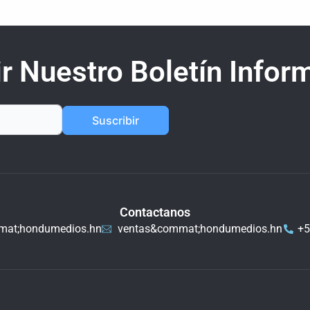
r Nuestro Boletín Inform
Suscribir
Contactanos
mat;hondumedios.hn
ventas&commat;hondumedios.hn
+5