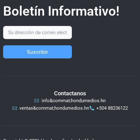
Boletín Informativo!
Suscribir
Contactanos
info&commat;hondumedios.hn
ventas&commat;hondumedios.hn
+504 88236122