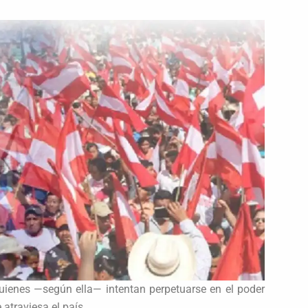
quienes —según ella— intentan perpetuarse en el poder
 atraviesa el país.