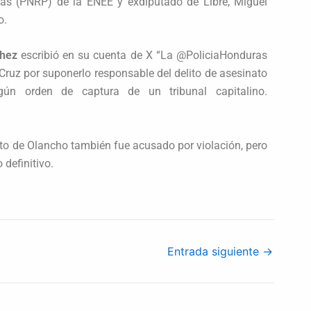
as (PNRP) de la ENEE y exdiputado de Libre, Miguel
o.
hez
escribió en su cuenta de X “La @PoliciaHonduras
Cruz por suponerlo responsable del delito de asesinato
ún orden de captura de un tribunal capitalino.
to de Olancho también fue acusado por violación, pero
 definitivo.
Entrada siguiente
→