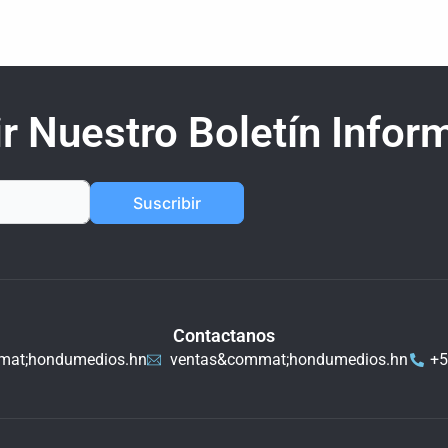
r Nuestro Boletín Inform
Suscribir
Contactanos
mat;hondumedios.hn
ventas&commat;hondumedios.hn
+5