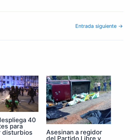
Entrada siguiente
→
despliega 40
tes para
Asesinan a regidor
r disturbios
del Partido Libre y