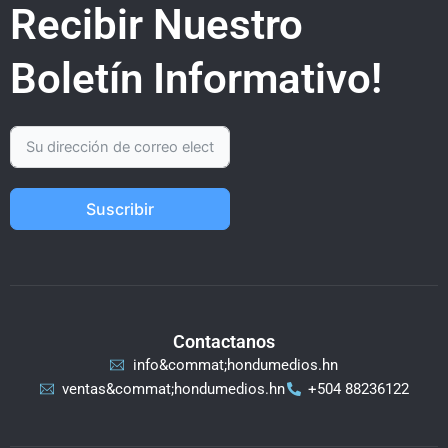
Recibir Nuestro
Boletín Informativo!
Suscribir
Contactanos
info&commat;hondumedios.hn
ventas&commat;hondumedios.hn
+504 88236122