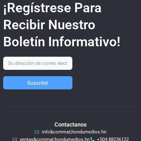
¡Regístrese Para
Recibir Nuestro
Boletín Informativo!
Suscribir
Contactanos
info&commat;hondumedios.hn
ventas&commat;hondumedios.hn
+504 88236122