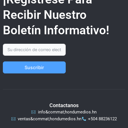
Recibir Nuestro
Boletín Informativo!
Suscribir
Contactanos
info&commat;hondumedios.hn
ventas&commat;hondumedios.hn
+504 88236122