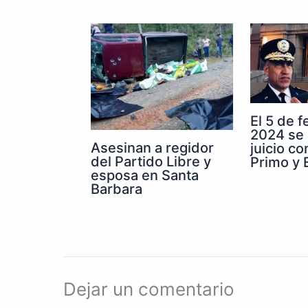
El 5 de 
2024 se 
Asesinan a regidor
juicio co
del Partido Libre y
Primo y E
esposa en Santa
Barbara
Dejar un comentario