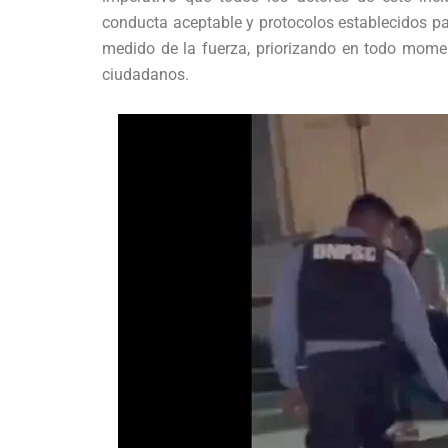
conducta aceptable y protocolos establecidos pa
medido de la fuerza, priorizando en todo mome
ciudadanos.