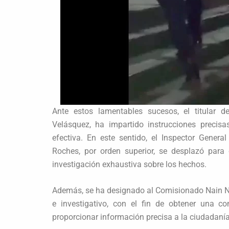
Ante estos lamentables sucesos, el titular d
Velásquez, ha impartido instrucciones precis
efectiva. En este sentido, el Inspector Gener
Roches, por orden superior, se desplazó para c
investigación exhaustiva sobre los hechos.
Además, se ha designado al Comisionado Nain Nú
e investigativo, con el fin de obtener una c
proporcionar información precisa a la ciudadanía