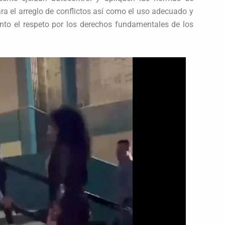
ra el arreglo de conflictos así como el uso adecuado y
nto el respeto por los derechos fundamentales de los