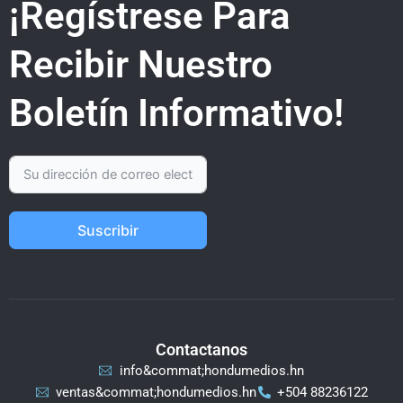
¡Regístrese Para
Recibir Nuestro
Boletín Informativo!
Suscribir
Contactanos
info&commat;hondumedios.hn
ventas&commat;hondumedios.hn
+504 88236122