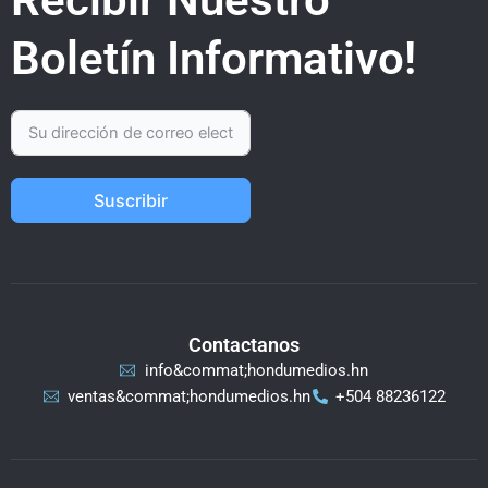
Boletín Informativo!
Suscribir
Contactanos
info&commat;hondumedios.hn
ventas&commat;hondumedios.hn
+504 88236122