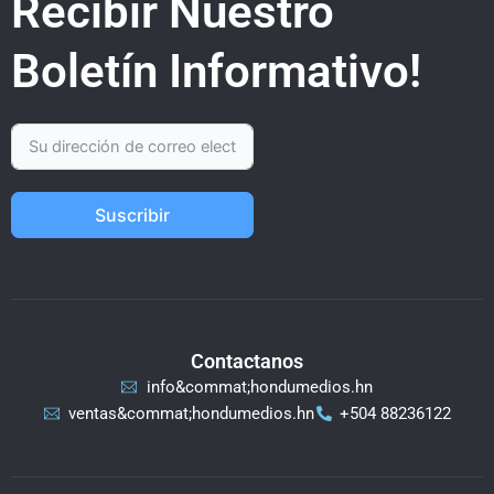
Recibir Nuestro
Boletín Informativo!
Suscribir
Contactanos
info&commat;hondumedios.hn
ventas&commat;hondumedios.hn
+504 88236122