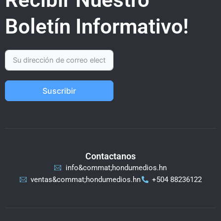
Boletín Informativo!
Suscribir
Contactanos
info&commat;hondumedios.hn
ventas&commat;hondumedios.hn
+504 88236122