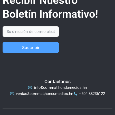
Recibir Nuestro
Boletín Informativo!
Suscribir
Contactanos
info&commat;hondumedios.hn
ventas&commat;hondumedios.hn
+504 88236122