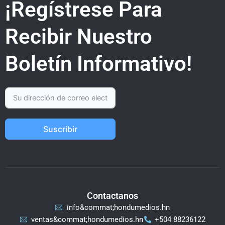
¡Regístrese Para
Recibir Nuestro
Boletín Informativo!
Suscribir
Contactanos
info&commat;hondumedios.hn
ventas&commat;hondumedios.hn
+504 88236122