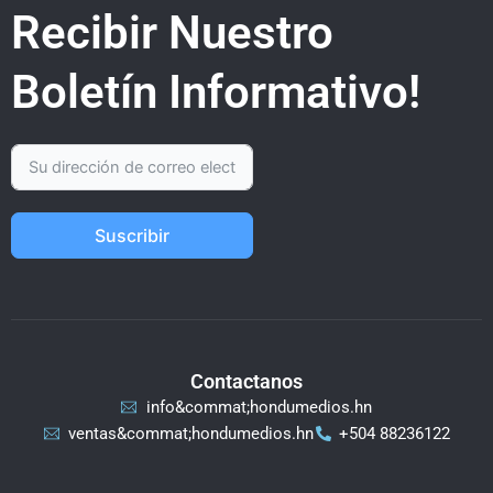
Recibir Nuestro
Boletín Informativo!
Suscribir
Contactanos
info&commat;hondumedios.hn
ventas&commat;hondumedios.hn
+504 88236122