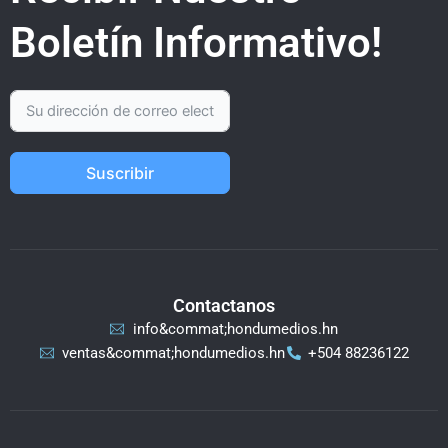
Boletín Informativo!
Suscribir
Contactanos
info&commat;hondumedios.hn
ventas&commat;hondumedios.hn
+504 88236122