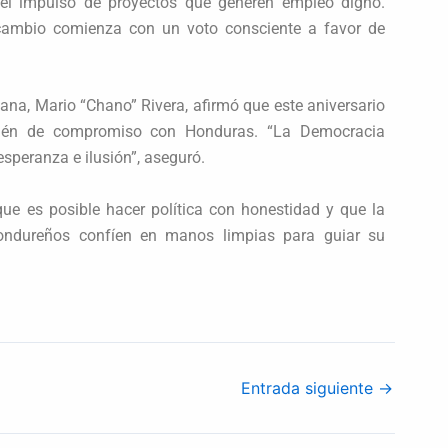
 el impulso de proyectos que generen empleo digno.
cambio comienza con un voto consciente a favor de
.
iana, Mario “Chano” Rivera, afirmó que este aniversario
bién de compromiso con Honduras. “La Democracia
speranza e ilusión”, aseguró.
que es posible hacer política con honestidad y que la
hondureños confíen en manos limpias para guiar su
Entrada siguiente
→