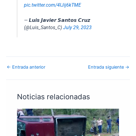
pic.twitter.com/4IJij6kTME
— 𝙇𝙪𝙞𝙨 𝙅𝙖𝙫𝙞𝙚𝙧 𝙎𝙖𝙣𝙩𝙤𝙨 𝘾𝙧𝙪𝙯
(@Luis_Santos_C)
July 29, 2023
←
Entrada anterior
Entrada siguiente
→
Noticias relacionadas