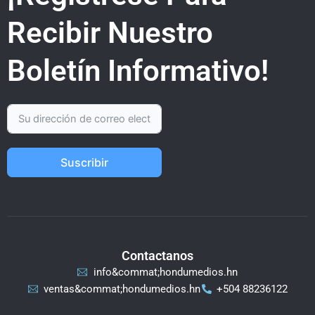
Recibir Nuestro
Boletín Informativo!
Suscribir
Contactanos
info&commat;hondumedios.hn
ventas&commat;hondumedios.hn
+504 88236122